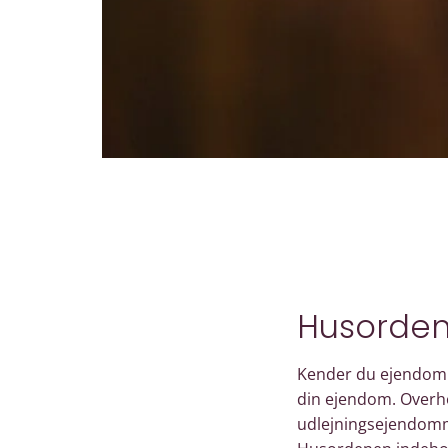
Husorden 
Kender du ejendomm
din ejendom. Overho
udlejningsejendomme