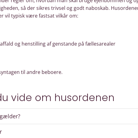
der regler om, hvordan man skal bruge ejendommen og opf
gheden, så der sikres trivsel og godt naboskab. Husordenen 
vil typisk være fastsat vilkår om:
affald og henstilling af genstande på fællesarealer
yntagen til andre beboere.
 du vide om husordenen
 gælder?
r