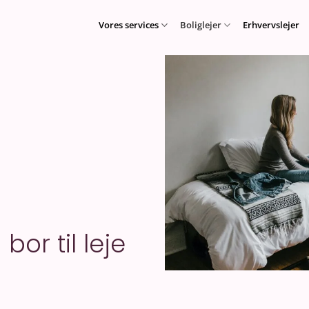
Vores services
Boliglejer
Erhvervslejer
bor til leje