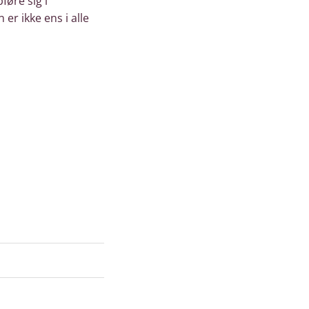
øre sig i
er ikke ens i alle