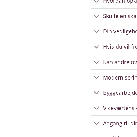
Hvordan opkr
Skulle en sk
Din vedligeho
Hvis du vil f
Kan andre ov
Modernisering
Byggearbejd
Viceværtens
Adgang til di