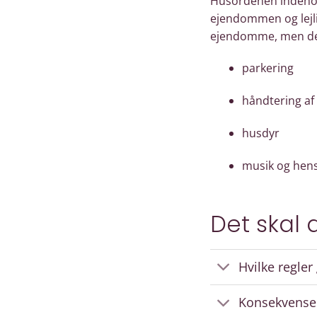
Husordenen indehol
ejendommen og lejli
ejendomme, men der 
parkering
håndtering af 
husdyr
musik og hens
Det skal
Hvilke regler
Konsekvense