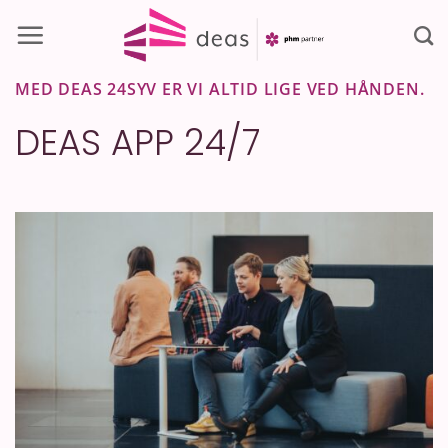
Skip
to
content
MED DEAS 24SYV ER VI ALTID LIGE VED HÅNDEN.
DEAS APP 24/7