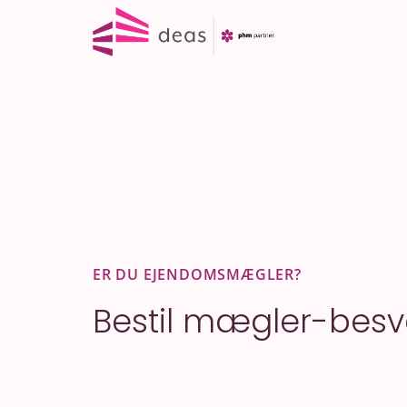
Fortsæt
til
indhold
ER DU EJENDOMSMÆGLER?
Bestil mægler-besv