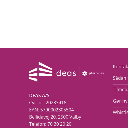
Kontak
Sådan 
Tilmeld
DEAS A/S
Gør hve
Cvr. nr. 20283416
EAN: 5790002305504
Whistl
Bellidavej 20, 2500 Valby
Telefon:
70 30 20 20