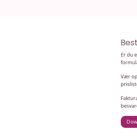
Bes
Er du 
formul
Vær op
prislist
Faktur
besvare
Down