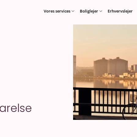
Vores services
Boliglejer
Erhvervslejer
arelse