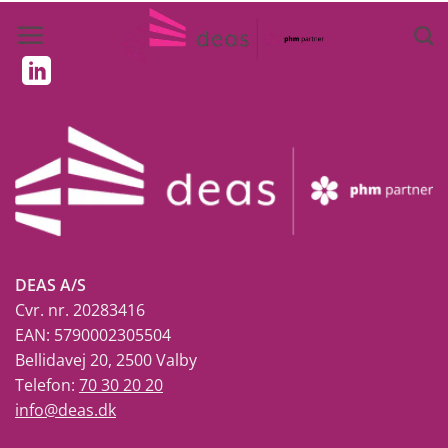
Fortsæt
til
indhold
DEAS A/S
Cvr. nr. 20283416
EAN: 5790002305504
Bellidavej 20, 2500 Valby
Telefon:
70 30 20 20
info@deas.dk